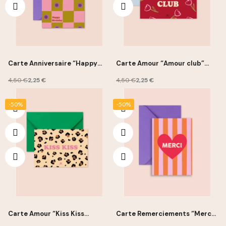
Carte Anniversaire “Happy
Carte Amour “Amour club”
Birthday” 10x15cm - Ma Petite
10x15cm - Ma Petite Vie
Vie
4,50 €
2,25 €
4,50 €
2,25 €
-50%
-50%
Carte Amour “Kiss Kiss
Carte Remerciements “Merci”
léopard” 10x15cm - Ma Petite
10x15cm - Ma Petite Vie