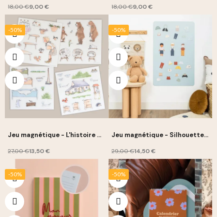
18,00 €
9,00 €
18,00 €
9,00 €
-50%
-50%
Jeu magnétique - L'histoire de
Jeu magnétique - Silhouettes
boucle d'or - Ferflex
à habiller garçons - Ferflex
27,00 €
13,50 €
29,00 €
14,50 €
-50%
-50%