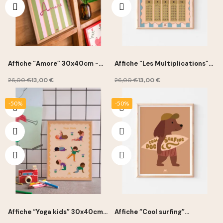
Affiche “Amore” 30x40cm -
Affiche “Les Multiplications”
Ma Petite Vie
30x40cm - Ma Petite Vie
26,00 €
13,00 €
26,00 €
13,00 €
-50%
-50%
Affiche “Yoga kids” 30x40cm -
Affiche “Cool surfing”
Ma Petite Vie
30x40cm - Ma Petite Vie