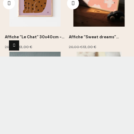
Affiche “Le Chat” 30x40cm -
Affiche “Sweat dreams”
Ma Petite Vie
30x40cm - Ma Petite Vie
26,00 €
13,00 €
26,00 €
13,00 €
-50%
-50%
Affiche “Oiseau bleu”
Tatouages coeurs éphémères
30x40cm - Ma Petite Vie
- Phillie