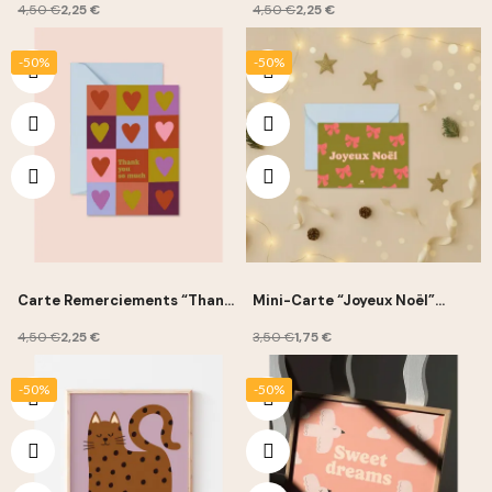
Vie
4,50 €
2,25 €
4,50 €
2,25 €
-50%
-50%
Carte Remerciements “Thank
Mini-Carte “Joyeux Noël”
you so much” 10x15cm - Ma
7,5x10,5cm - Ma Petite Vie
Petite Vie
4,50 €
2,25 €
3,50 €
1,75 €
-50%
-50%