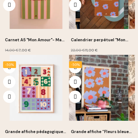
Carnet A5 "Mon Amour"- Ma
Calendrier perpétuel "Mon
Petite Vie
Amour"- Ma Petite Vie
14,00 €
7,00 €
22,00 €
11,00 €
-50%
-50%
Grande affiche pédagogique
Grande affiche “Fleurs bleues”
“Les chiffres” 50x70cm - Ma
50x70cm - Ma Petite Vie