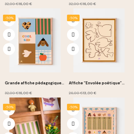
Petite Vie
32,00 €
16,00 €
32,00 €
16,00 €
-50%
-50%
Grande affiche pédagogique
Affiche “Envolée poétique”
“Cool Kid” 50x70cm - Ma
30x40cm - Ma Petite Vie
Petite Vie
32,00 €
16,00 €
26,00 €
13,00 €
-50%
-50%