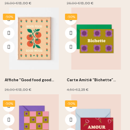
26,00 €
13,00 €
26,00 €
13,00 €
-50%
-50%
Affiche “Good food good
Carte Amitié “Bichette”
mood” 30x40cm - Ma Petite
10x15cm - Ma Petite Vie
Vie
26,00 €
13,00 €
4,50 €
2,25 €
-50%
-50%