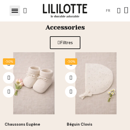
FR
Accessories
Filtres
-50%
-50%
Chaussons Eugène
Béguin Clovis