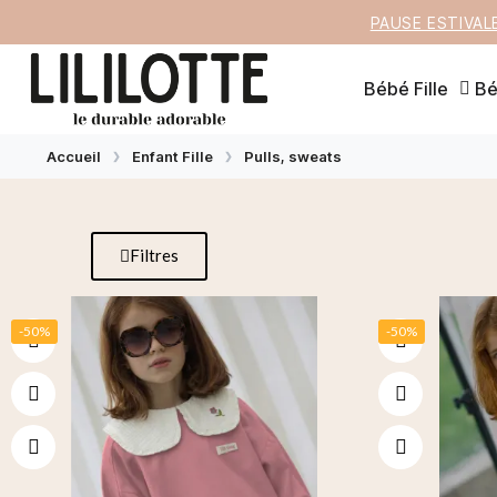
PAUSE ESTIVAL
Bébé Fille
Bé
Accueil
Enfant Fille
Pulls, sweats
Filtres
-50%
-50%