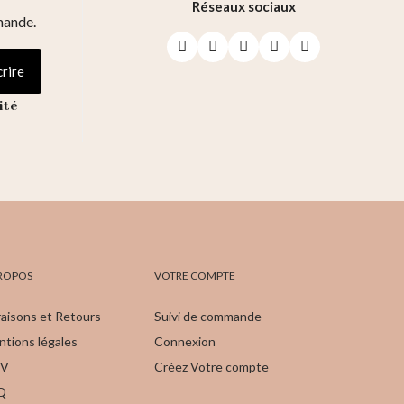
Réseaux sociaux
mande.
crire
ité
ROPOS
VOTRE COMPTE
raisons et Retours
Suivi de commande
tions légales
Connexion
V
Créez Votre compte
Q