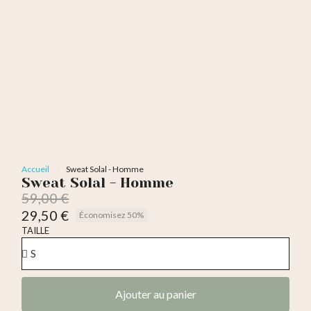
Accueil
Sweat Solal - Homme
Sweat Solal - Homme
59,00 €
29,50 €
Économisez 50%
TTC
TAILLE
Ajouter au panier