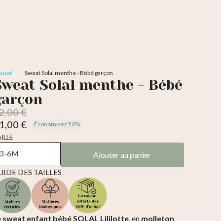
cueil
Sweat Solal menthe - Bébé garçon
Sweat Solal menthe - Bébé
garçon
2,00 €
1,00 €
Économisez 50%
TC
ILLE
Ajouter au panier
UIDE DES TAILLES
e
sweat enfant bébé SOLAL Lililotte
, en
molleton