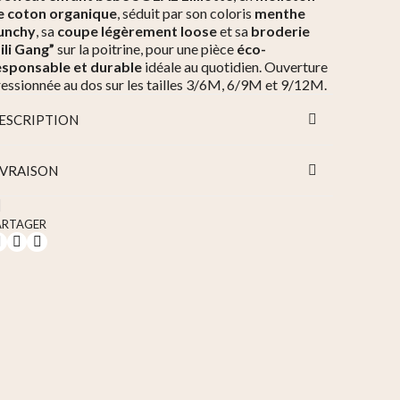
e coton organique
, séduit par son coloris
menthe
unchy
, sa
coupe légèrement loose
et sa
broderie
ili Gang”
sur la poitrine, pour une pièce
éco-
esponsable et durable
idéale au quotidien. Ouverture
essionnée au dos sur les tailles 3/6M, 6/9M et 9/12M.
ESCRIPTION
IVRAISON
ARTAGER