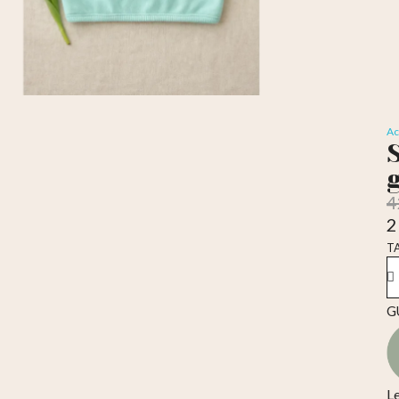
Ac
4
2
T
TA
G
L