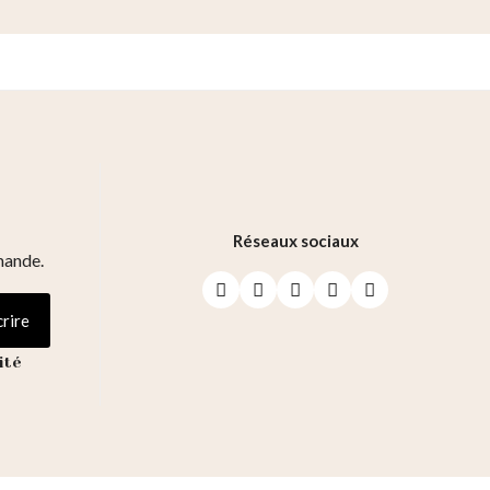
Réseaux sociaux
mande.
crire
ité