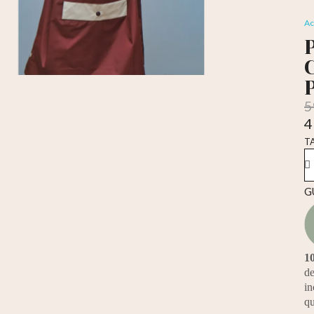
Ac
5
4
T
TA
G
10
de
in
qu