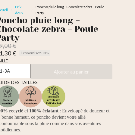
Prix
Poncho pluie long - Chocolate zebra - Poule
cueil
doux
Party
Poncho pluie long -
Chocolate zebra - Poule
Party
9,00 €
1,30 €
Économisez 30%
TC
ILLE
Ajouter au panier
UIDE DES TAILLES
0% recyclé et 100% éclatant
: Enveloppé de douceur et
 bonne humeur, ce poncho devient votre allié
contournable sous la pluie comme dans vos aventures
otidiennes.