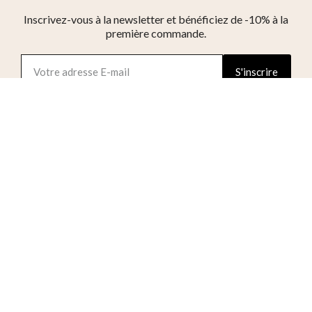
Inscrivez-vous à la newsletter et bénéficiez de -10% à la
première commande.
S'inscrire
J'accepte les conditions générales et la politique
de confidentialité
Réseaux sociaux