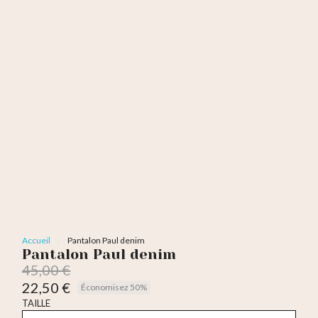
Accueil
Pantalon Paul denim
Pantalon Paul denim
45,00 €
22,50 €
Économisez 50%
TTC
TAILLE