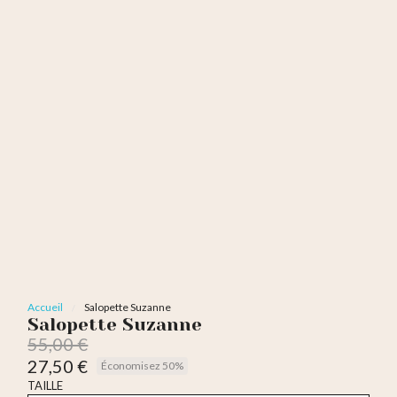
Accueil
Salopette Suzanne
Salopette Suzanne
55,00 €
27,50 €
Économisez 50%
TTC
TAILLE