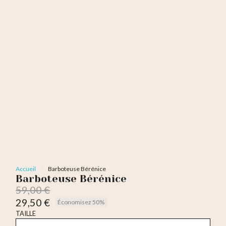
Accueil
Barboteuse Bérénice
Barboteuse Bérénice
59,00 €
29,50 €
Économisez 50%
TTC
TAILLE