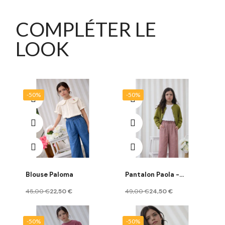
COMPLÉTER LE
LOOK
-50%
-50%
Blouse Paloma
Pantalon Paola -
Enfant Fille
45,00 €
22,50 €
49,00 €
24,50 €
-50%
-50%