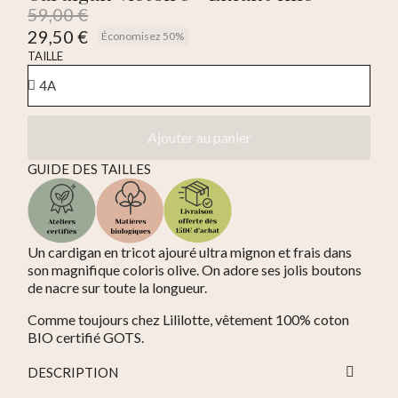
59,00 €
29,50 €
Économisez 50%
TTC
TAILLE
Ajouter au panier
GUIDE DES TAILLES
Un cardigan en tricot ajouré ultra mignon et frais dans
son magnifique coloris olive. On adore ses jolis boutons
de nacre sur toute la longueur.
Comme toujours chez Lililotte, vêtement 100% coton
BIO certifié GOTS.
DESCRIPTION