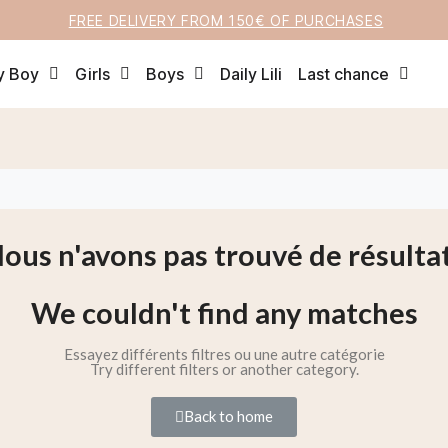
FREE DELIVERY FROM 150€ OF PURCHASES
y Boy
Girls
Boys
Daily Lili
Last chance
ous n'avons pas trouvé de résulta
We couldn't find any matches
Essayez différents filtres ou une autre catégorie
Try different filters or another category.
Back to home